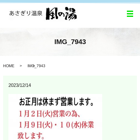
メ
IMG_7943
HOME
IMG_7943
2023/12/14