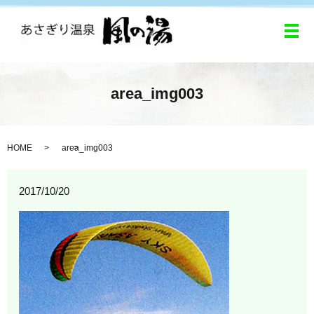
メ
area_img003
HOME
area_img003
2017/10/20