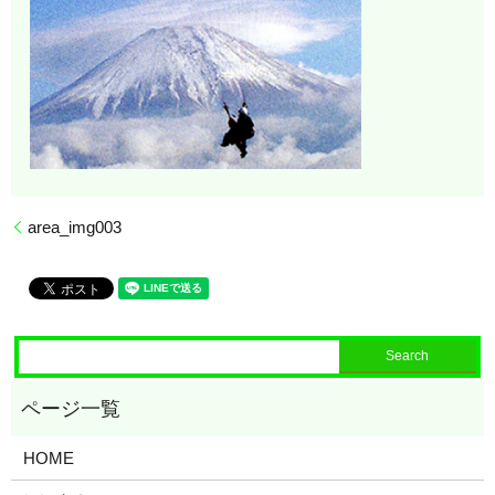
area_img003
HOME