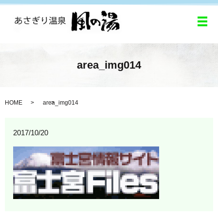
メ
area_img014
HOME
area_img014
2017/10/20