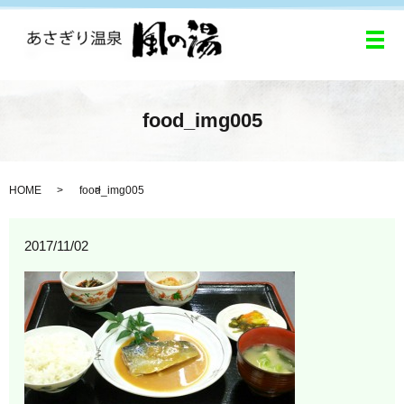
メ
food_img005
HOME
food_img005
2017/11/02