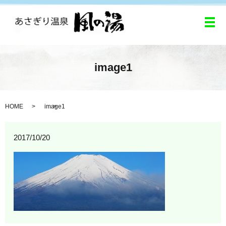
メ
image1
HOME
image1
2017/10/20