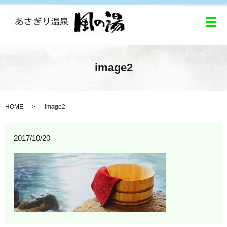
メ
image2
HOME
image2
2017/10/20